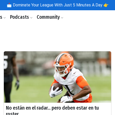
📩
Dominate Your League With Just 5 Minutes A Day 👉
ls
Podcasts
Community
No están en el radar... pero deben estar en tu
roster