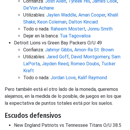
Confianza:
Josh Allen
,
Tyreek Hill
,
James Cook
,
De'Von Achane
Utilizables:
Jaylen Waddle
,
Amari Cooper
,
Khalil
Shakir
,
Keon Coleman
,
Dalton Kincaid
Todo o nada:
Raheem Mostert
,
Jonnu Smith
Dejar en la banca:
Tua Tagovailoa
Detroit Lions vs Green Bay Packers O/U 49
Confianza:
Jahmyr Gibbs
,
Amon-Ra St. Brown
Utilizables:
Jared Goff
,
David Montgomery
,
Sam
LaPorta
,
Jayden Reed
,
Romeo Doubs
,
Tucker
Kraft
Todo o nada:
Jordan Love
,
Kalif Raymond
Pero también está el otro lado de la moneda, queremos
alejarnos, en la medida de lo posible, de juegos en los que
la expectativa de puntos totales está por los suelos.
Escudos defensivos
New England Patriots vs Tennessee Titans O/U 38.5