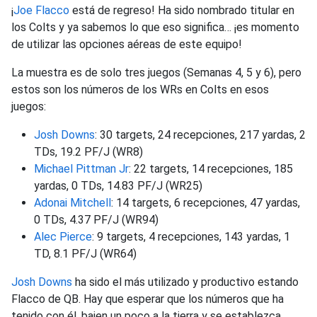
¡
Joe Flacco
está de regreso! Ha sido nombrado titular en
los Colts y ya sabemos lo que eso significa… ¡es momento
de utilizar las opciones aéreas de este equipo!
La muestra es de solo tres juegos (Semanas 4, 5 y 6), pero
estos son los números de los WRs en Colts en esos
juegos:
Josh Downs
: 30 targets, 24 recepciones, 217 yardas, 2
TDs, 19.2 PF/J (WR8)
Michael Pittman Jr
: 22 targets, 14 recepciones, 185
yardas, 0 TDs, 14.83 PF/J (WR25)
Adonai Mitchell
: 14 targets, 6 recepciones, 47 yardas,
0 TDs, 4.37 PF/J (WR94)
Alec Pierce
: 9 targets, 4 recepciones, 143 yardas, 1
TD, 8.1 PF/J (WR64)
Josh Downs
ha sido el más utilizado y productivo estando
Flacco de QB. Hay que esperar que los números que ha
tenido con él, bajen un poco a la tierra y se establezca