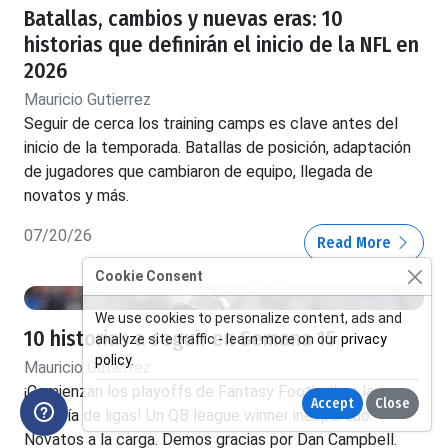
Batallas, cambios y nuevas eras: 10
historias que definirán el inicio de la NFL en
2026
Mauricio Gutierrez
Seguir de cerca los training camps es clave antes del
inicio de la temporada. Batallas de posición, adaptación
de jugadores que cambiaron de equipo, llegada de
novatos y más.
07/20/26
Read More
Cookie Consent
We use cookies to personalize content, ads and
10 historias a seguir en Semana 15
analyze site traffic - learn more on our
privacy
policy
.
Mauricio Gutierrez
¡Comienzan los playoffs de Fantasy Football en la
Accept
Close
mayoría de ligas! Un QB league winner inesperado.
Novatos a la carga. Demos gracias por Dan Campbell.