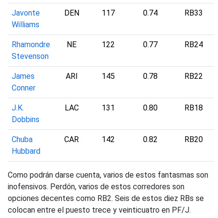
Javonte
DEN
117
0.74
RB33
Williams
Rhamondre
NE
122
0.77
RB24
Stevenson
James
ARI
145
0.78
RB22
Conner
J.K.
LAC
131
0.80
RB18
Dobbins
Chuba
CAR
142
0.82
RB20
Hubbard
Como podrán darse cuenta, varios de estos fantasmas son
inofensivos. Perdón, varios de estos corredores son
opciones decentes como RB2. Seis de estos diez RBs se
colocan entre el puesto trece y veinticuatro en PF/J.