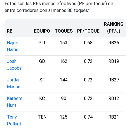
Estos son los RBs menos efectivos (PF por toque) de
entre corredores con al menos 80 toques:
RANKING
RB
EQUIPO
TOQUES
PF/TOQUE
(PF/J)
Najee
PIT
153
0.68
RB26
Harris
Josh
GB
162
0.72
RB19
Jacobs
Jordan
SF
144
0.72
RB27
Mason
Kareem
KC
90
0.72
RB12
Hunt
Tony
TEN
125
0.74
RB21
Pollard