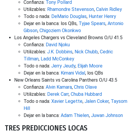
Confianza:
Tony Pollard
Utilizables:
Rhamondre Stevenson
,
Calvin Ridley
Todo o nada:
DeMario Douglas
,
Hunter Henry
Dejar en la banca: los QBs,
Tyjae Spears
,
Antonio
Gibson
,
Chigoziem Okonkwo
Los Angeles Chargers vs Cleveland Browns O/U 41.5
Confianza:
David Njoku
Utilizables:
J.K. Dobbins
,
Nick Chubb
,
Cedric
Tillman
,
Ladd McConkey
Todo o nada:
Jerry Jeudy
,
Elijah Moore
Dejar en la banca:
Kimani Vidal
, los QBs
New Orleans Saints vs Carolina Panthers O/U 43.5
Confianza:
Alvin Kamara
,
Chris Olave
Utilizables:
Derek Carr
,
Chuba Hubbard
Todo o nada:
Xavier Legette
,
Jalen Coker
,
Taysom
Hill
Dejar en la banca:
Adam Thielen
,
Juwan Johnson
TRES PREDICCIONES LOCAS